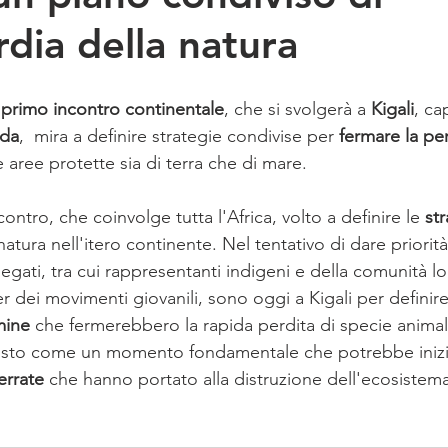
rdia della natura
 
primo incontro continentale
, che si svolgerà a 
Kigali
, ca
nda
,
 mira a definire strategie condivise per 
fermare la per
e aree protette sia di terra che di mare.
contro, che coinvolge tutta l'Africa, volto a definire le
 st
atura nell'itero continente. Nel tentativo di dare priorità
legati, tra cui rappresentanti indigeni e della comunità loca
r dei movimenti giovanili, sono oggi a Kigali per definire
mine
 che fermerebbero la rapida perdita di specie animali
 è visto come un momento fondamentale che potrebbe inizi
errate 
che hanno portato alla distruzione dell'ecosistema