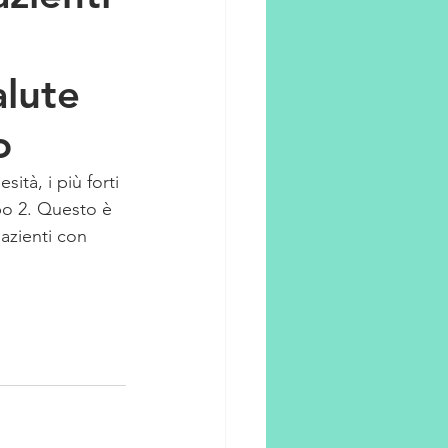
alute
o
ità, i più forti 
ipo 2. Questo è 
azienti con 