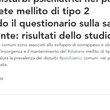
te mellito di tipo 2
do il questionario sulla s
nte: risultati dello studi
i
 comuni sono associati allo sviluppo di sovrappeso e obes
r l'insorgenza e il mantenimento del 
#diabete
 mellito di t
aluta la prevalenza dei disturbi 
#psichiatrici
 comuni  nei p
alia.
ne