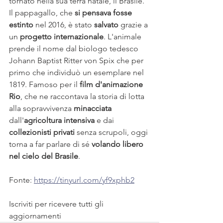
tornato nella sua terra natale, il Brasile. 
Il pappagallo, che
 si pensava fosse 
estinto
 nel 2016, è stato 
salvato
 grazie a 
un 
progetto internazionale
. L'animale 
prende il nome dal biologo tedesco 
Johann Baptist Ritter von Spix che per 
primo che individuò un esemplare nel 
1819. Famoso per il 
film d'animazione 
Rio
, che ne raccontava la storia di lotta 
alla sopravvivenza 
minacciata
dall'
agricoltura intensiva
 e dai 
collezionisti privati
 senza scrupoli, oggi 
torna a far parlare di sé 
volando libero 
nel cielo del Brasile
.
Fonte: 
https://tinyurl.com/yf9xphb2
Iscriviti per ricevere tutti gli 
aggiornamenti